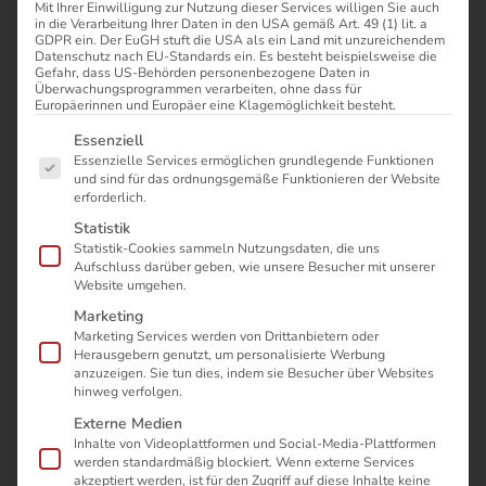
Mit Ihrer Einwilligung zur Nutzung dieser Services willigen Sie auch
in die Verarbeitung Ihrer Daten in den USA gemäß Art. 49 (1) lit. a
Aptean AI Summit 2026
GDPR ein. Der EuGH stuft die USA als ein Land mit unzureichendem
Datenschutz nach EU-Standards ein. Es besteht beispielsweise die
Gefahr, dass US-Behörden personenbezogene Daten in
Überwachungsprogrammen verarbeiten, ohne dass für
– Die nächste Stufe
Europäerinnen und Europäer eine Klagemöglichkeit besteht.
Es folgt eine Liste der Service-Gruppen, für die eine Einwilli
Essenziell
industrieller Intelligenz
Essenzielle Services ermöglichen grundlegende Funktionen
und sind für das ordnungsgemäße Funktionieren der Website
erforderlich.
Statistik
Statistik-Cookies sammeln Nutzungsdaten, die uns
Kostenloses Online-Event |
Aufschluss darüber geben, wie unsere Besucher mit unserer
Website umgehen.
Donnerstag, 5. März 2026 | 14
Marketing
Marketing Services werden von Drittanbietern oder
bis 17 Uhr
Herausgebern genutzt, um personalisierte Werbung
anzuzeigen. Sie tun dies, indem sie Besucher über Websites
hinweg verfolgen.
Der Aptean AI Summit zeigt, wie vernetzte Intelligenz
Externe Medien
Unternehmen wirklich voranbringt
Inhalte von Videoplattformen und Social-Media-Plattformen
werden standardmäßig blockiert. Wenn externe Services
Diese Veranstaltung richtet sich an Entscheider:innen, die
akzeptiert werden, ist für den Zugriff auf diese Inhalte keine