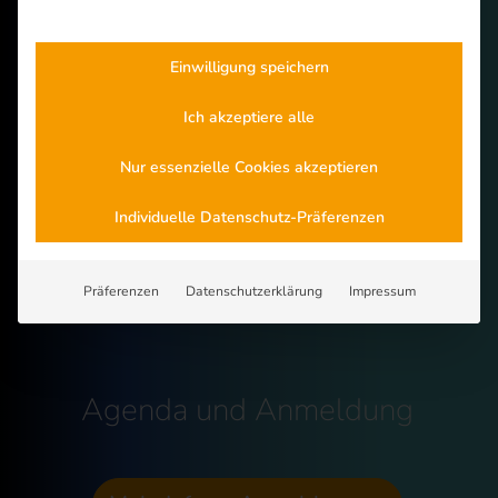
heute realistisch möglich ist – und was sich konkret
umsetzen lässt.
Einwilligung speichern
Ich akzeptiere alle
Kostenlos dabei sein
Nur essenzielle Cookies akzeptieren
Drei Stunden voller praxisnaher Einblicke und strategischer
Orientierung – ohne Kosten, aber mit echtem Mehrwert für
Individuelle Datenschutz-Präferenzen
Ihre KI‑Planung und zukünftige Entscheidungsfindung im
Unternehmen.
Präferenzen
Datenschutzerklärung
Impressum
Agenda und Anmeldung