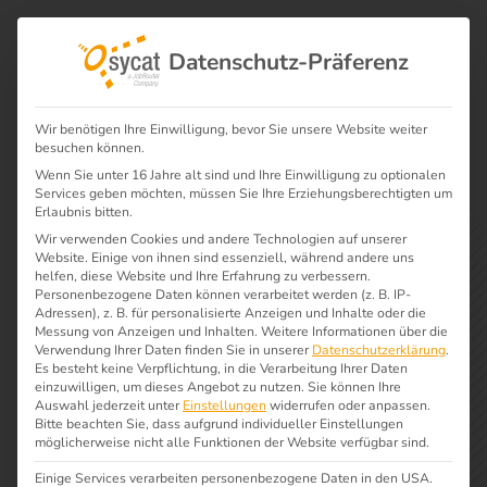
Datenschutz-Präferenz
Wir benötigen Ihre Einwilligung, bevor Sie unsere Website weiter
besuchen können.
Wenn Sie unter 16 Jahre alt sind und Ihre Einwilligung zu optionalen
Wie können wir Ihnen helfen?
Services geben möchten, müssen Sie Ihre Erziehungsberechtigten um
Erlaubnis bitten.
Ihr Kontakt zu uns
Wir verwenden Cookies und andere Technologien auf unserer
Website. Einige von ihnen sind essenziell, während andere uns
helfen, diese Website und Ihre Erfahrung zu verbessern.
Personenbezogene Daten können verarbeitet werden (z. B. IP-
Adressen), z. B. für personalisierte Anzeigen und Inhalte oder die
Sie haben Fragen zu unserer
Messung von Anzeigen und Inhalten.
Weitere Informationen über die
Verwendung Ihrer Daten finden Sie in unserer
Datenschutzerklärung
.
Software oder Beratungsleistungen?
Es besteht keine Verpflichtung, in die Verarbeitung Ihrer Daten
einzuwilligen, um dieses Angebot zu nutzen.
Sie können Ihre
Schicken Sie uns Ihre Anfragen über
Auswahl jederzeit unter
Einstellungen
widerrufen oder anpassen.
Bitte beachten Sie, dass aufgrund individueller Einstellungen
das Kontaktformular oder schreiben
möglicherweise nicht alle Funktionen der Website verfügbar sind.
Sie uns direkt an. Wir setzen uns
Einige Services verarbeiten personenbezogene Daten in den USA.