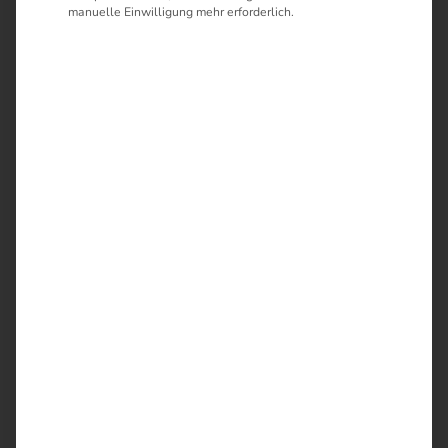
manuelle Einwilligung mehr erforderlich.
Schreiben Sie uns an!
*
E-Mail-Adresse:
*
Vorname:
*
Nachname: