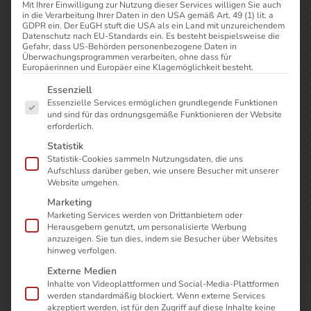
umgehend mit Ihnen in Verbindung.
Mit Ihrer Einwilligung zur Nutzung dieser Services willigen Sie auch
in die Verarbeitung Ihrer Daten in den USA gemäß Art. 49 (1) lit. a
GDPR ein. Der EuGH stuft die USA als ein Land mit unzureichendem
Datenschutz nach EU-Standards ein. Es besteht beispielsweise die
Wir freuen uns auf Ihre Anfrage!
Gefahr, dass US-Behörden personenbezogene Daten in
Überwachungsprogrammen verarbeiten, ohne dass für
Europäerinnen und Europäer eine Klagemöglichkeit besteht.
Es folgt eine Liste der Service-Gruppen, für die eine Einwilli
Essenziell
Essenzielle Services ermöglichen grundlegende Funktionen
und sind für das ordnungsgemäße Funktionieren der Website
erforderlich.
Statistik
Statistik-Cookies sammeln Nutzungsdaten, die uns
Aufschluss darüber geben, wie unsere Besucher mit unserer
Website umgehen.
Marketing
Marketing Services werden von Drittanbietern oder
Herausgebern genutzt, um personalisierte Werbung
anzuzeigen. Sie tun dies, indem sie Besucher über Websites
hinweg verfolgen.
Externe Medien
Inhalte von Videoplattformen und Social-Media-Plattformen
werden standardmäßig blockiert. Wenn externe Services
akzeptiert werden, ist für den Zugriff auf diese Inhalte keine