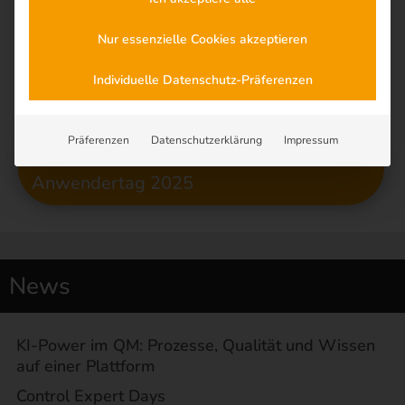
Marcus Nagel werden Ihnen im persönlichen Gespräch alle
Fragen gern beantworten. Dazu haben Sie vor Ort die
Nur essenzielle Cookies akzeptieren
Gelegenheit, einen individuellen Gesprächstermin zu
vereinbaren.
Individuelle Datenschutz-Präferenzen
Wir freuen uns, Sie in Frankfurt begrüßen zu dürfen!
Präferenzen
Datenschutzerklärung
Impressum
Infos + Anmeldung zum sycat
Anwendertag 2025
News
KI-Power im QM: Prozesse, Qualität und Wissen
auf einer Plattform
Control Expert Days