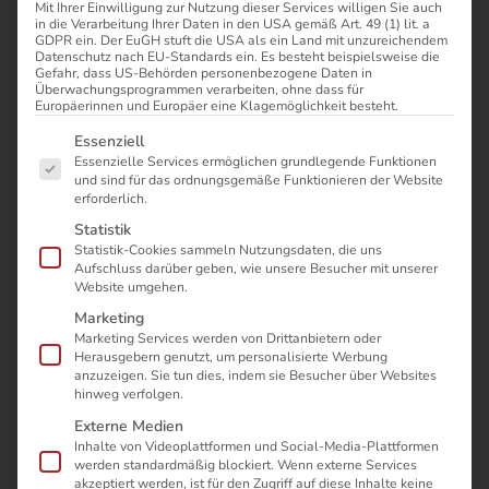
Mit Ihrer Einwilligung zur Nutzung dieser Services willigen Sie auch
in die Verarbeitung Ihrer Daten in den USA gemäß Art. 49 (1) lit. a
GDPR ein. Der EuGH stuft die USA als ein Land mit unzureichendem
Datenschutz nach EU-Standards ein. Es besteht beispielsweise die
Gefahr, dass US-Behörden personenbezogene Daten in
Aptean und sycat: Eine
Überwachungsprogrammen verarbeiten, ohne dass für
Europäerinnen und Europäer eine Klagemöglichkeit besteht.
Es folgt eine Liste der Service-Gruppen, für die eine Einwilli
Essenziell
Zukunft voller
Essenzielle Services ermöglichen grundlegende Funktionen
und sind für das ordnungsgemäße Funktionieren der Website
erforderlich.
Möglichkeiten
Statistik
Statistik-Cookies sammeln Nutzungsdaten, die uns
Aufschluss darüber geben, wie unsere Besucher mit unserer
Website umgehen.
Liebe Kunden, Partner und Anwender von sycat,
Marketing
Marketing Services werden von Drittanbietern oder
2025 verspricht ein spannendes und wichtiges Jahr für
Herausgebern genutzt, um personalisierte Werbung
sycat zu werden. Als Teil der JobRouter Gruppe haben sich
anzuzeigen. Sie tun dies, indem sie Besucher über Websites
hinweg verfolgen.
bereits im Vorjahr neue Synergien ergeben, die es uns
ermöglichen, noch leistungsfähigere Lösungen für Ihr
Externe Medien
Prozess- und Qualitätsmanagement anzubieten. Wir
Inhalte von Videoplattformen und Social-Media-Plattformen
werden standardmäßig blockiert. Wenn externe Services
konnten ein Angebot etablieren, das es so auf dem Markt
akzeptiert werden, ist für den Zugriff auf diese Inhalte keine