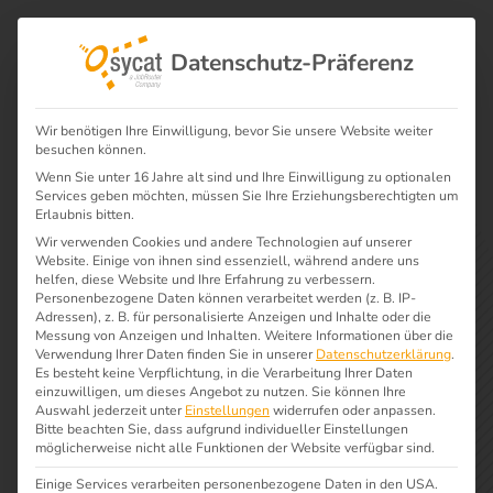
Datenschutz-Präferenz
Wir benötigen Ihre Einwilligung, bevor Sie unsere Website weiter
besuchen können.
Wenn Sie unter 16 Jahre alt sind und Ihre Einwilligung zu optionalen
Wie können wir Ihnen helfen?
Services geben möchten, müssen Sie Ihre Erziehungsberechtigten um
Erlaubnis bitten.
Technischer Support
Wir verwenden Cookies und andere Technologien auf unserer
Website. Einige von ihnen sind essenziell, während andere uns
helfen, diese Website und Ihre Erfahrung zu verbessern.
Personenbezogene Daten können verarbeitet werden (z. B. IP-
Adressen), z. B. für personalisierte Anzeigen und Inhalte oder die
Sie haben Fragen zu unserer
Messung von Anzeigen und Inhalten.
Weitere Informationen über die
Verwendung Ihrer Daten finden Sie in unserer
Datenschutzerklärung
.
Software oder etwas funktioniert
Es besteht keine Verpflichtung, in die Verarbeitung Ihrer Daten
einzuwilligen, um dieses Angebot zu nutzen.
Sie können Ihre
nicht so, wie es soll? Schicken Sie uns
Auswahl jederzeit unter
Einstellungen
widerrufen oder anpassen.
Bitte beachten Sie, dass aufgrund individueller Einstellungen
Ihre Anfragen über unseren zentrales
möglicherweise nicht alle Funktionen der Website verfügbar sind.
Ticketsystem oder rufen Sie uns
Einige Services verarbeiten personenbezogene Daten in den USA.