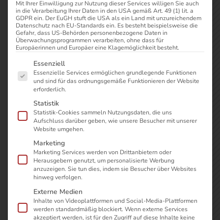
direkt an. Wir kümmern uns
Mit Ihrer Einwilligung zur Nutzung dieser Services willigen Sie auch
in die Verarbeitung Ihrer Daten in den USA gemäß Art. 49 (1) lit. a
umgehend!
GDPR ein. Der EuGH stuft die USA als ein Land mit unzureichendem
Datenschutz nach EU-Standards ein. Es besteht beispielsweise die
Gefahr, dass US-Behörden personenbezogene Daten in
Überwachungsprogrammen verarbeiten, ohne dass für
Europäerinnen und Europäer eine Klagemöglichkeit besteht.
Es folgt eine Liste der Service-Gruppen, für die eine Einwilli
Essenziell

Essenzielle Services ermöglichen grundlegende Funktionen
Zu Aptean Connect
und sind für das ordnungsgemäße Funktionieren der Website
erforderlich.
Statistik

+49 (0) 511 84 86 48 –
Statistik-Cookies sammeln Nutzungsdaten, die uns
Aufschluss darüber geben, wie unsere Besucher mit unserer
888
Website umgehen.
Marketing
Marketing Services werden von Drittanbietern oder
Herausgebern genutzt, um personalisierte Werbung
anzuzeigen. Sie tun dies, indem sie Besucher über Websites
hinweg verfolgen.
Externe Medien
Inhalte von Videoplattformen und Social-Media-Plattformen
werden standardmäßig blockiert. Wenn externe Services
akzeptiert werden, ist für den Zugriff auf diese Inhalte keine