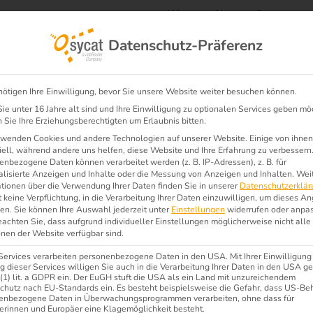
Wissen
News
Events
Datenschutz-Präferenz
sungen
Unternehmen
nötigen Ihre Einwilligung, bevor Sie unsere Website weiter besuchen können.
e unter 16 Jahre alt sind und Ihre Einwilligung zu optionalen Services geben mö
Sie Ihre Erziehungsberechtigten um Erlaubnis bitten.
rwenden Cookies und andere Technologien auf unserer Website. Einige von ihnen
7001
ell, während andere uns helfen, diese Website und Ihre Erfahrung zu verbessern
nbezogene Daten können verarbeitet werden (z. B. IP-Adressen), z. B. für
alisierte Anzeigen und Inhalte oder die Messung von Anzeigen und Inhalten.
Wei
ationen über die Verwendung Ihrer Daten finden Sie in unserer
Datenschutzerklär
 keine Verpflichtung, in die Verarbeitung Ihrer Daten einzuwilligen, um dieses A
en.
Sie können Ihre Auswahl jederzeit unter
Einstellungen
widerrufen oder anpa
eachten Sie, dass aufgrund individueller Einstellungen möglicherweise nicht alle
nen der Website verfügbar sind.
Services verarbeiten personenbezogene Daten in den USA. Mit Ihrer Einwilligung
 dieser Services willigen Sie auch in die Verarbeitung Ihrer Daten in den USA 
 (1) lit. a GDPR ein. Der EuGH stuft die USA als ein Land mit unzureichendem
chutz nach EU-Standards ein. Es besteht beispielsweise die Gefahr, dass US-Be
enbezogene Daten in Überwachungsprogrammen verarbeiten, ohne dass für
erinnen und Europäer eine Klagemöglichkeit besteht.