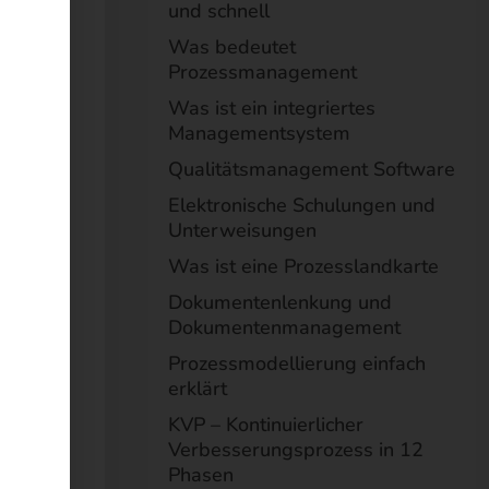
und schnell
Was bedeutet
Prozessmanagement
Was ist ein integriertes
Managementsystem
nkten
e
Qualitätsmanagement Software
chen
Elektronische Schulungen und
Unterweisungen
Was ist eine Prozesslandkarte
Dokumentenlenkung und
um
Dokumentenmanagement
er
 und
Prozessmodellierung einfach
t in
erklärt
KVP – Kontinuierlicher
Verbesserungsprozess in 12
Phasen