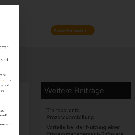
Kostenlos testen
chten,
 sind
.
tere
ung
.
Es
ngebot
Weitere Beiträge
ssen.
Transparente
 zur
gemäß
Prozessdarstellung
hörden
Vorteile bei der Nutzung einer
Prozessmanagement-Software