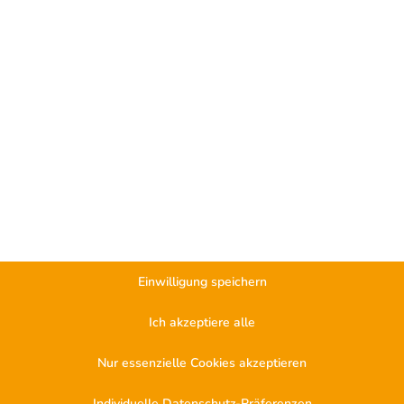
Einwilligung speichern
ents
Ich akzeptiere alle
Nur essenzielle Cookies akzeptieren
ür dieses Risikomanagement. Die Methodik selbst kann von Ihnen
rderungen in Ihrem Unternehmen angepasst. Diese Methodik muss
Individuelle Datenschutz-Präferenzen