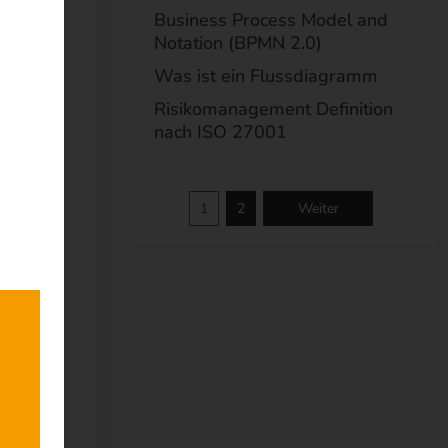
Business Process Model and
Notation (BPMN 2.0)
Was ist ein Flussdiagramm
Risikomanagement Definition
nach ISO 27001
1
2
Weiter
 aber