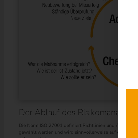
Der Ablauf des Risikomanagem
Die Norm ISO 27001 definiert Richtlinien und Abläufe f
gewählt werden und wird sinnvollerweise auf die Anfo