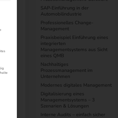
t werden kann. Die erste Service-Gruppe ist essenziell und kann nic
SAP-Einführung in der
Automobilindustrie
Professionelles Change-
Management
e
Praxisbeispiel Einführung eines
integrierten
Managementsystems aus Sicht
ites
eines QMB
Nachhaltiges
ßig
Prozessmanagement im
nhalte
Unternehmen
Modernes digitales Management
Digitalisierung eines
Managementsystems – 3
ent
Szenarien & Lösungen
 die
Interne Audits – einfach sicher