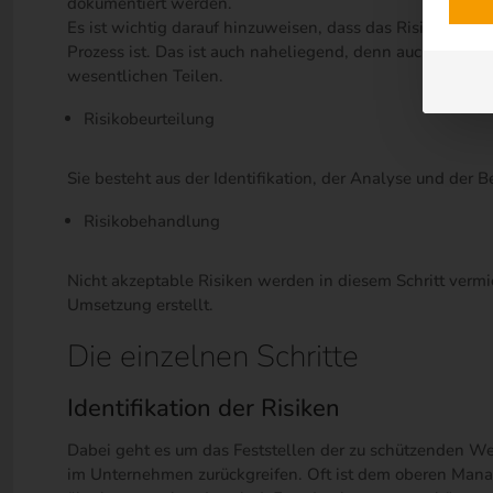
dokumentiert werden.
Es ist wichtig darauf hinzuweisen, dass das Risikomana
Prozess ist. Das ist auch naheliegend, denn auch die Ri
wesentlichen Teilen.
Risikobeurteilung
Sie besteht aus der Identifikation, der Analyse und der 
Risikobehandlung
Nicht akzeptable Risiken werden in diesem Schritt vermie
Umsetzung erstellt.
Die einzelnen Schritte
Identifikation der Risiken
Dabei geht es um das Feststellen der zu schützenden Wer
im Unternehmen zurückgreifen. Oft ist dem oberen Manag