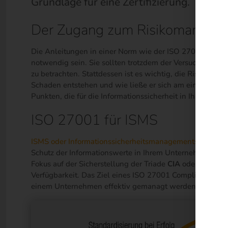
Grundlage für eine Zertifizierung.
Der Zugang zum Risikomanage
Die Anleitungen in einer Norm wie der ISO 27001 und and
notwendig sein. Sie sollten trotzdem der Versuchung w
zu betrachten. Stattdessen ist es wichtig, die Risiken v
Schaden entstehen und wie ließe er sich am einfachste
Punkten, die für die Informationssicherheit in Ihrem U
ISO 27001 für ISMS
ISMS oder Informationssicherheitsmanagementsysteme
w
Schutz der Informationswerte in Ihrem Unternehmen darst
Fokus auf der Sicherstellung der Triade
CIA
oder
Confiden
Verfügbarkeit. Das Ziel eines ISO 27001 Compliance-Proze
einem Unternehmen effektiv gemanagt werden.