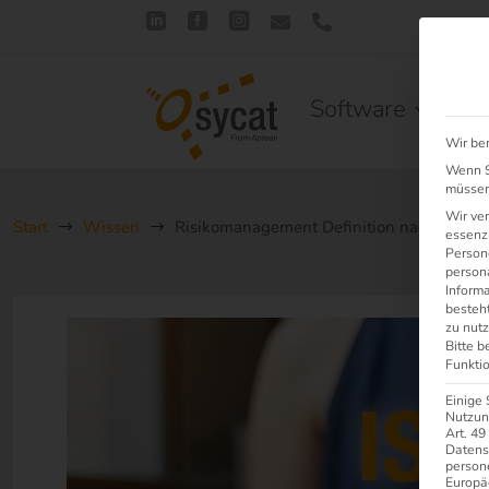





Software
Lö
Wir be
Wenn Si
müssen 
Wir ve
Start
Wissen
Risikomanagement Definition nach ISO 2
$
$
essenzi
Persone
person
Inform
besteht
zu nutz
Bitte b
Funktio
Einige 
Nutzung
Art. 49
Datens
person
Europä