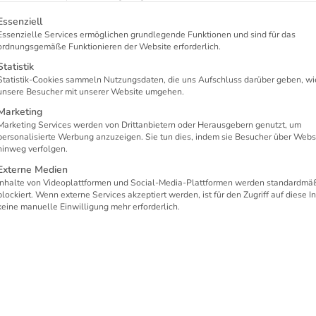
gt eine Liste der Service-Gruppen, für die eine Einwilligung erteil
Essenziell
Essenzielle Services ermöglichen grundlegende Funktionen und sind für das
ordnungsgemäße Funktionieren der Website erforderlich.
Statistik
Statistik-Cookies sammeln Nutzungsdaten, die uns Aufschluss darüber geben, wi
unsere Besucher mit unserer Website umgehen.
Marketing
Marketing Services werden von Drittanbietern oder Herausgebern genutzt, um
personalisierte Werbung anzuzeigen. Sie tun dies, indem sie Besucher über Webs
hinweg verfolgen.
Externe Medien
nition nach ISO 27001
Inhalte von Videoplattformen und Social-Media-Plattformen werden standardmä
blockiert. Wenn externe Services akzeptiert werden, ist für den Zugriff auf diese I
keine manuelle Einwilligung mehr erforderlich.
ieren von Risiken und deren darauffolgende
ormationssicherheit bei einem Schadensfall den
en können, ist ein sorgfältiges Risikomanagem
t eine Anleitung für einen solchen Prozess und