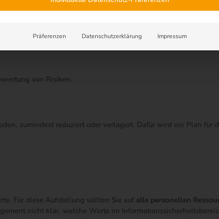
gement kein einmaliger, sondern ein regelmäßig durchzuführender
siken verändern sich. Der Prozess zu ihrem Management besteht au
Präferenzen
Datenschutzerklärung
Impressum
Bewertung von Risiken.
den, zumindest reduziert oder verlagert. Dafür wird ein Plan für d
te. Für diese Aufstellung sollten Sie auf
alle personellen Ressou
ement nicht klar, welche Werte im Informationssicherheitsberei