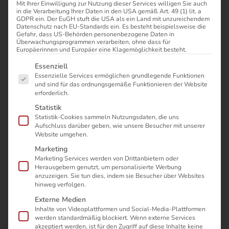
Mit Ihrer Einwilligung zur Nutzung dieser Services willigen Sie auch
in die Verarbeitung Ihrer Daten in den USA gemäß Art. 49 (1) lit. a
GDPR ein. Der EuGH stuft die USA als ein Land mit unzureichendem
Datenschutz nach EU-Standards ein. Es besteht beispielsweise die
Gefahr, dass US-Behörden personenbezogene Daten in
Überwachungsprogrammen verarbeiten, ohne dass für
Einführung eines
Europäerinnen und Europäer eine Klagemöglichkeit besteht.
Es folgt eine Liste der Service-Gruppen, für die eine Einwilli
Essenziell
integrierten
Essenzielle Services ermöglichen grundlegende Funktionen
und sind für das ordnungsgemäße Funktionieren der Website
erforderlich.
Managementsystems
Statistik
Statistik-Cookies sammeln Nutzungsdaten, die uns
Aufschluss darüber geben, wie unsere Besucher mit unserer
bei Sonepar
Website umgehen.
Marketing
Marketing Services werden von Drittanbietern oder
Herausgebern genutzt, um personalisierte Werbung
anzuzeigen. Sie tun dies, indem sie Besucher über Websites
Sonepar Deutschland vertreibt
hinweg verfolgen.
Elektroartikel führender nationaler und
Externe Medien
Inhalte von Videoplattformen und Social-Media-Plattformen
internationaler Lieferanten an Kunden aus
werden standardmäßig blockiert. Wenn externe Services
Handwerk, Handel und Industrie. Als
akzeptiert werden, ist für den Zugriff auf diese Inhalte keine