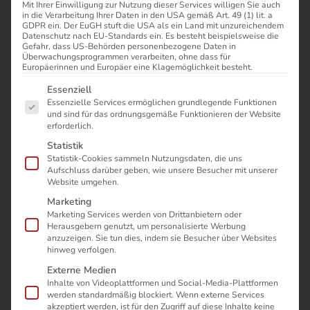
Mit Ihrer Einwilligung zur Nutzung dieser Services willigen Sie auch
in die Verarbeitung Ihrer Daten in den USA gemäß Art. 49 (1) lit. a
GDPR ein. Der EuGH stuft die USA als ein Land mit unzureichendem
Datenschutz nach EU-Standards ein. Es besteht beispielsweise die
Gefahr, dass US-Behörden personenbezogene Daten in
Prozess­modellierung –
Überwachungsprogrammen verarbeiten, ohne dass für
Europäerinnen und Europäer eine Klagemöglichkeit besteht.
Es folgt eine Liste der Service-Gruppen, für die eine Einwilli
Essenziell
Geschäfts­prozesse
Essenzielle Services ermöglichen grundlegende Funktionen
und sind für das ordnungsgemäße Funktionieren der Website
erforderlich.
einfach darstellen
Statistik
Statistik-Cookies sammeln Nutzungsdaten, die uns
Aufschluss darüber geben, wie unsere Besucher mit unserer
Website umgehen.
Bei der Prozessmodellierung werden
Marketing
Marketing Services werden von Drittanbietern oder
Geschäftsprozesse vereinfacht und
Herausgebern genutzt, um personalisierte Werbung
grafisch dargestellt.
anzuzeigen. Sie tun dies, indem sie Besucher über Websites
hinweg verfolgen.
Externe Medien
Dadurch kann man sich schneller einen
Inhalte von Videoplattformen und Social-Media-Plattformen
werden standardmäßig blockiert. Wenn externe Services
Überblick über einen Prozess verschaffen,
akzeptiert werden, ist für den Zugriff auf diese Inhalte keine