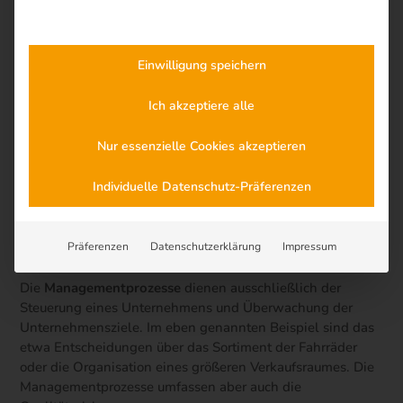
Kernprozesse
Einwilligung speichern
Managementprozesse
Ich akzeptiere alle
Supportprozesse
Nur essenzielle Cookies akzeptieren
Kernprozesse
umfassen alles, was unmittelbaren
Kundennutzen erzielt. Bei einer Fahrradmanufaktur wären
Individuelle Datenschutz-Präferenzen
dies etwa alle Prozesse vom Einkauf der benötigten Teile,
über das Montieren der Teile zu fertigen Fahrrädern bis zur
Auslieferung der fertigen Fahrräder an die Kunden. Aber
Präferenzen
Datenschutzerklärung
Impressum
auch der Vertrieb und die Produktplanung gehören dazu.
Die
Managementprozesse
dienen ausschließlich der
Steuerung eines Unternehmens und Überwachung der
Unternehmensziele. Im eben genannten Beispiel sind das
etwa Entscheidungen über das Sortiment der Fahrräder
oder die Organisation eines größeren Verkaufsraumes. Die
Managementprozesse umfassen aber auch die